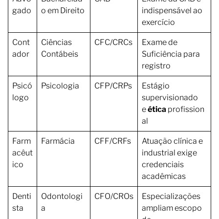
gado
o em Direito
indispensável ao
exercício
Cont
Ciências
CFC/CRCs
Exame de
ador
Contábeis
Suficiência para
registro
Psicó
Psicologia
CFP/CRPs
Estágio
logo
supervisionado
e
ética
profission
al
Farm
Farmácia
CFF/CRFs
Atuação clínica e
acêut
industrial exige
ico
credenciais
acadêmicas
Denti
Odontologi
CFO/CROs
Especializações
sta
a
ampliam escopo