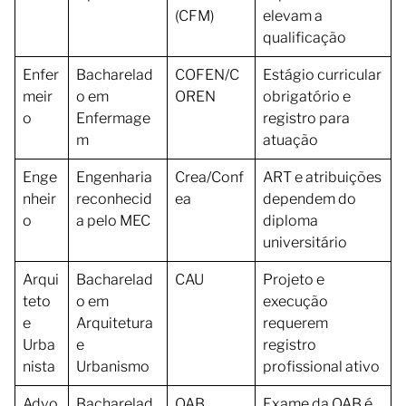
(CFM)
elevam a
qualificação
Enfer
Bacharelad
COFEN/C
Estágio curricular
meir
o em
OREN
obrigatório e
o
Enfermage
registro para
m
atuação
Enge
Engenharia
Crea/Conf
ART e atribuições
nheir
reconhecid
ea
dependem do
o
a pelo MEC
diploma
universitário
Arqui
Bacharelad
CAU
Projeto e
teto
o em
execução
e
Arquitetura
requerem
Urba
e
registro
nista
Urbanismo
profissional ativo
Advo
Bacharelad
OAB
Exame da OAB é