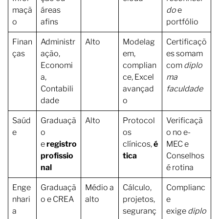
maçã
áreas
do
e
o
afins
portfólio
Finan
Administr
Alto
Modelag
Certificaçõ
ças
ação,
em,
es somam
Economi
complian
com
diplo
a,
ce, Excel
ma
Contabili
avançad
faculdade
dade
o
Saúd
Graduaçã
Alto
Protocol
Verificaçã
e
o
os
o no e-
e
registro
clínicos,
é
MEC e
profissio
tica
Conselhos
nal
é rotina
Enge
Graduaçã
Médio a
Cálculo,
Complianc
nhari
o e CREA
alto
projetos,
e
a
seguranç
exige
diplo