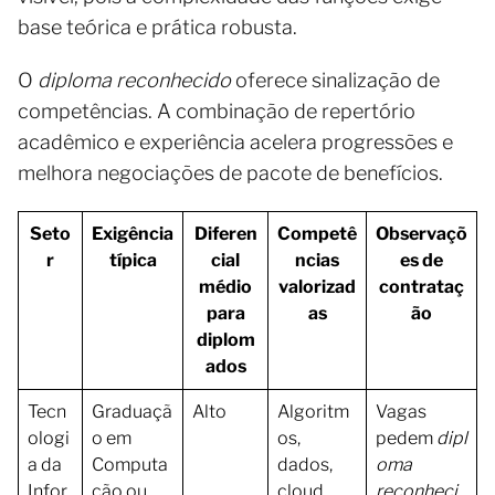
base teórica e prática robusta.
O
diploma reconhecido
oferece sinalização de
competências. A combinação de repertório
acadêmico e experiência acelera progressões e
melhora negociações de pacote de benefícios.
Seto
Exigência
Diferen
Competê
Observaçõ
r
típica
cial
ncias
es de
médio
valorizad
contrataç
para
as
ão
diplom
ados
Tecn
Graduaçã
Alto
Algoritm
Vagas
ologi
o em
os,
pedem
dipl
a da
Computa
dados,
oma
Infor
ção ou
cloud
reconheci