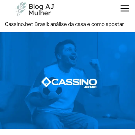
Cassino.bet Brasil: análise da casa e como apostar