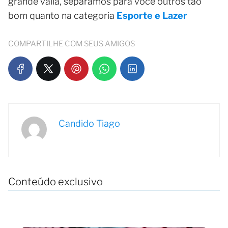
grande valia, separamos para você outros tão
bom quanto na categoria
Esporte e Lazer
COMPARTILHE COM SEUS AMIGOS
Candido Tiago
Conteúdo exclusivo