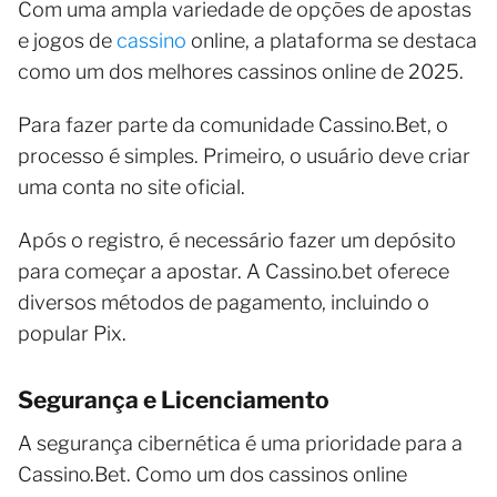
Com uma ampla variedade de opções de apostas
e jogos de
cassino
online, a plataforma se destaca
como um dos melhores cassinos online de 2025.
Para fazer parte da comunidade Cassino.Bet, o
processo é simples. Primeiro, o usuário deve criar
uma conta no site oficial.
Após o registro, é necessário fazer um depósito
para começar a apostar. A Cassino.bet oferece
diversos métodos de pagamento, incluindo o
popular Pix.
Segurança e Licenciamento
A segurança cibernética é uma prioridade para a
Cassino.Bet. Como um dos cassinos online