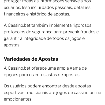
proteger todas as informações sensíveis dos
usuários. Isso inclui dados pessoais, detalhes
financeiros e histórico de apostas.
A Cassino.bet também implementa rigorosos
protocolos de segurança para prevenir fraudes e
garantir a integridade de todos os jogos e
apostas.
Variedades de Apostas
A Cassino.bet oferece uma ampla gama de
opções para os entusiastas de apostas.
Os usuários podem encontrar desde apostas
esportivas tradicionais até jogos de cassino online
emocionantes.