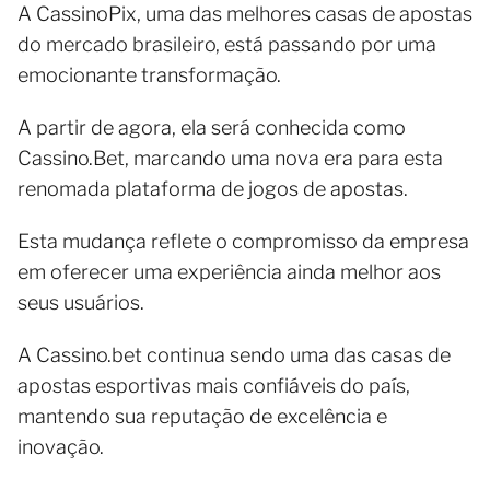
A CassinoPix, uma das melhores casas de apostas
do mercado brasileiro, está passando por uma
emocionante transformação.
A partir de agora, ela será conhecida como
Cassino.Bet, marcando uma nova era para esta
renomada plataforma de jogos de apostas.
Esta mudança reflete o compromisso da empresa
em oferecer uma experiência ainda melhor aos
seus usuários.
A Cassino.bet continua sendo uma das casas de
apostas esportivas mais confiáveis do país,
mantendo sua reputação de excelência e
inovação.