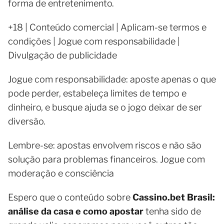
forma de entretenimento.
+18 | Conteúdo comercial | Aplicam-se termos e
condições | Jogue com responsabilidade |
Divulgação de publicidade
Jogue com responsabilidade: aposte apenas o que
pode perder, estabeleça limites de tempo e
dinheiro, e busque ajuda se o jogo deixar de ser
diversão.
Lembre-se: apostas envolvem riscos e não são
solução para problemas financeiros. Jogue com
moderação e consciência
Espero que o conteúdo sobre
Cassino.bet Brasil:
análise da casa e como apostar
tenha sido de