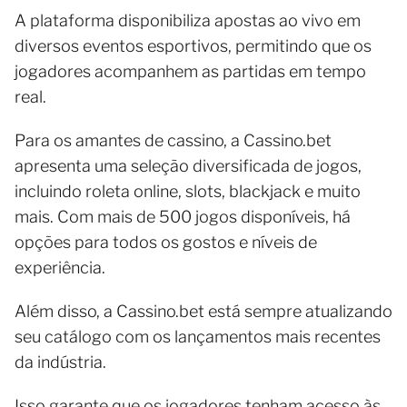
A plataforma disponibiliza apostas ao vivo em
diversos eventos esportivos, permitindo que os
jogadores acompanhem as partidas em tempo
real.
Para os amantes de cassino, a Cassino.bet
apresenta uma seleção diversificada de jogos,
incluindo roleta online, slots, blackjack e muito
mais. Com mais de 500 jogos disponíveis, há
opções para todos os gostos e níveis de
experiência.
Além disso, a Cassino.bet está sempre atualizando
seu catálogo com os lançamentos mais recentes
da indústria.
Isso garante que os jogadores tenham acesso às