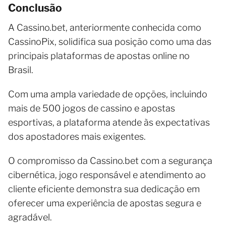
Conclusão
A Cassino.bet, anteriormente conhecida como
CassinoPix, solidifica sua posição como uma das
principais plataformas de apostas online no
Brasil.
Com uma ampla variedade de opções, incluindo
mais de 500 jogos de cassino e apostas
esportivas, a plataforma atende às expectativas
dos apostadores mais exigentes.
O compromisso da Cassino.bet com a segurança
cibernética, jogo responsável e atendimento ao
cliente eficiente demonstra sua dedicação em
oferecer uma experiência de apostas segura e
agradável.