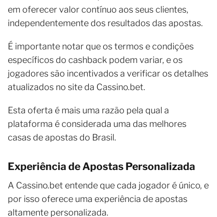
em oferecer valor contínuo aos seus clientes,
independentemente dos resultados das apostas.
É importante notar que os termos e condições
específicos do cashback podem variar, e os
jogadores são incentivados a verificar os detalhes
atualizados no site da Cassino.bet.
Esta oferta é mais uma razão pela qual a
plataforma é considerada uma das melhores
casas de apostas do Brasil.
Experiência de Apostas Personalizada
A Cassino.bet entende que cada jogador é único, e
por isso oferece uma experiência de apostas
altamente personalizada.