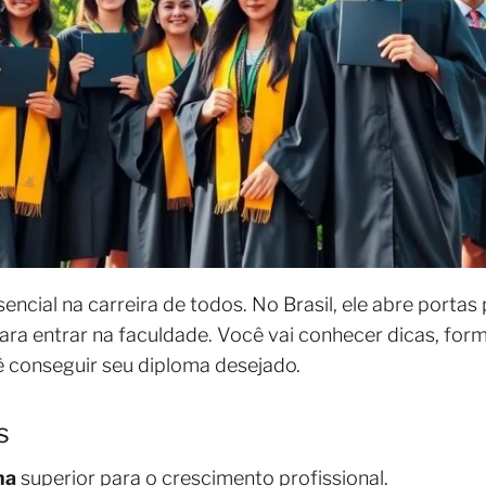
encial na carreira de todos. No Brasil, ele abre porta
ra entrar na faculdade. Você vai conhecer dicas, form
ê conseguir seu diploma desejado.
s
ma
superior para o crescimento profissional.