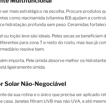
nte Multifuncional
 ser mais estratégico na escolha. Procure produtos 
entes como niacinamida (vitamina B3) ajudam a control
ece hidratação profunda sem peso. Ceramidas fortalec
el ou loção leve são ideais. Peles secas se beneficiam
ferentes para zona T e resto do rosto, mas isso já com
rmediário resolve bem.
m importa. Pele úmida absorve melhor os hidratantes
está ligeiramente úmida.
or Solar Não-Negociável
te da sua rotina e o único que precisa ser aplicado re
casa. Janelas filtram UVB mas não UVA, e até mesmo lu