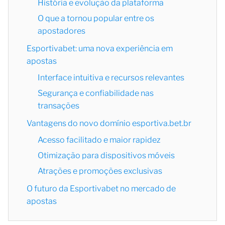
História e evolução da plataforma
O que a tornou popular entre os
apostadores
Esportivabet: uma nova experiência em
apostas
Interface intuitiva e recursos relevantes
Segurança e confiabilidade nas
transações
Vantagens do novo domínio esportiva.bet.br
Acesso facilitado e maior rapidez
Otimização para dispositivos móveis
Atrações e promoções exclusivas
O futuro da Esportivabet no mercado de
apostas