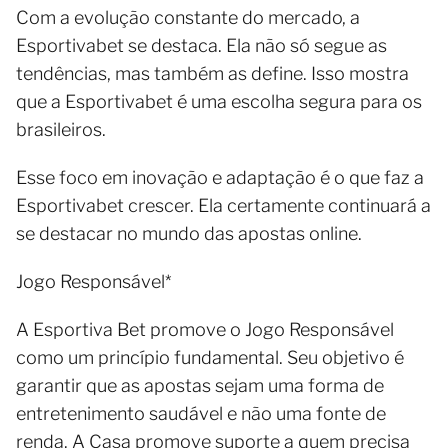
Com a evolução constante do mercado, a
Esportivabet se destaca. Ela não só segue as
tendências, mas também as define. Isso mostra
que a Esportivabet é uma escolha segura para os
brasileiros.
Esse foco em inovação e adaptação é o que faz a
Esportivabet crescer. Ela certamente continuará a
se destacar no mundo das apostas online.
Jogo Responsável*
A Esportiva Bet promove o Jogo Responsável
como um princípio fundamental. Seu objetivo é
garantir que as apostas sejam uma forma de
entretenimento saudável e não uma fonte de
renda. A Casa promove suporte a quem precisa