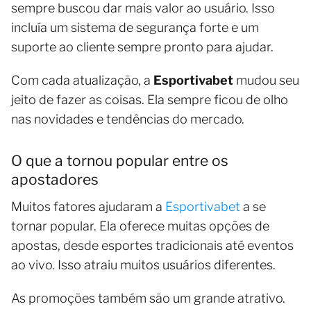
sempre buscou dar mais valor ao usuário. Isso
incluía um sistema de segurança forte e um
suporte ao cliente sempre pronto para ajudar.
Com cada atualização, a
Esportivabet
mudou seu
jeito de fazer as coisas. Ela sempre ficou de olho
nas novidades e tendências do mercado.
O que a tornou popular entre os
apostadores
Muitos fatores ajudaram a
Esportivabet
a se
tornar popular. Ela oferece muitas opções de
apostas, desde esportes tradicionais até eventos
ao vivo. Isso atraiu muitos usuários diferentes.
As promoções também são um grande atrativo.