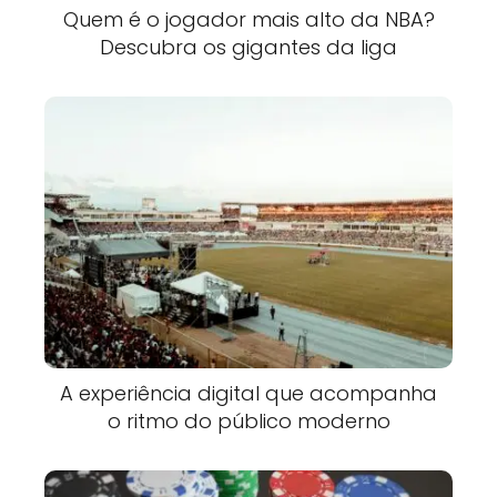
Quem é o jogador mais alto da NBA?
Descubra os gigantes da liga
A experiência digital que acompanha
o ritmo do público moderno