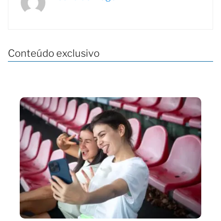
Conteúdo exclusivo