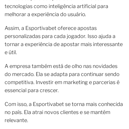
tecnologias como inteligência artificial para
melhorar a experiência do usuário.
Assim, a Esportivabet oferece apostas
personalizadas para cada jogador. Isso ajuda a
tornar a experiência de apostar mais interessante
e útil.
A empresa também está de olho nas novidades
do mercado. Ela se adapta para continuar sendo
competitiva. Investir em marketing e parcerias é
essencial para crescer.
Com isso, a Esportivabet se torna mais conhecida
no país. Ela atrai novos clientes e se mantém
relevante.