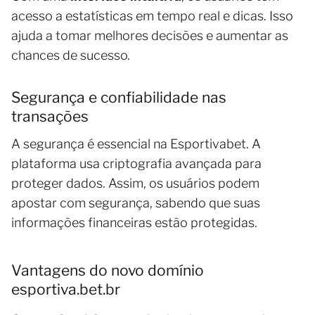
acesso a estatísticas em tempo real e dicas. Isso
ajuda a tomar melhores decisões e aumentar as
chances de sucesso.
Segurança e confiabilidade nas
transações
A segurança é essencial na Esportivabet. A
plataforma usa criptografia avançada para
proteger dados. Assim, os usuários podem
apostar com segurança, sabendo que suas
informações financeiras estão protegidas.
Vantagens do novo domínio
esportiva.bet.br