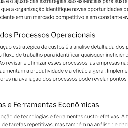
ua e o ajuste das estratégias são essenciais para sust
ta que a organização identifique novas oportunidades 
iciente em um mercado competitivo e em constante e
 dos Processos Operacionais
ão estratégica de custos é a análise detalhada dos p
fluxo de trabalho para identificar quaisquer ineficiê
Ao revisar e otimizar esses processos, as empresas 
umentam a produtividade e a eficácia geral. Impleme
dores na avaliação dos processos pode revelar pontos
as e Ferramentas Econômicas
adoção de tecnologias e ferramentas custo-efetivas. A
 de tarefas repetitivas, mas também na análise de da