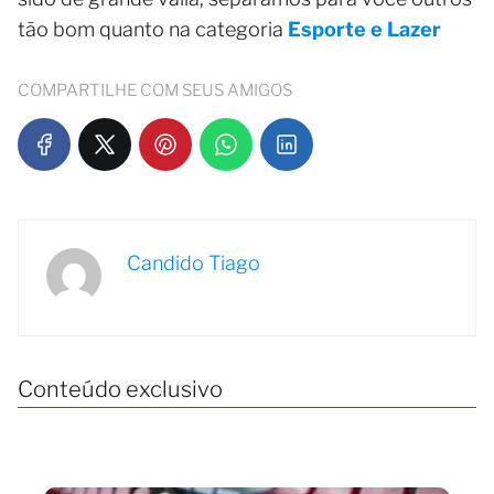
tão bom quanto na categoria
Esporte e Lazer
COMPARTILHE COM SEUS AMIGOS
Candido Tiago
Conteúdo exclusivo