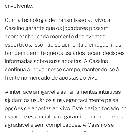
envolvente.
Com a tecnologia de transmissão ao vivo, a
Cassino garante que os jogadores possam
acompanhar cada momento dos eventos
esportivos. Isso não só aumenta a emoção, mas
também permite que os usuários façam decisões
informadas sobre suas apostas. A Cassino
continua a inovar nesse campo, mantendo-se à
frente no mercado de apostas ao vivo.
A interface amigável e as ferramentas intuitivas
ajudam os usuários a navegar facilmente pelas
opções de apostas ao vivo. Este design focado no
usuário é essencial para garantir uma experiência
agradável e sem complicações. A Cassino se