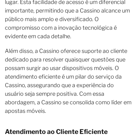
lugar. Esta facilidade de acesso é um diferencial
importante, permitindo que a Cassino alcance um
público mais amplo e diversificado. O
compromisso com a inovação tecnológica é
evidente em cada detalhe.
Além disso, a Cassino oferece suporte ao cliente
dedicado para resolver quaisquer questões que
possam surgir ao usar dispositivos móveis. O
atendimento eficiente é um pilar do serviço da
Cassino, assegurando que a experiência do
usuário seja sempre positiva. Com essa
abordagem, a Cassino se consolida como líder em
apostas móveis.
Atendimento ao Cliente Eficiente