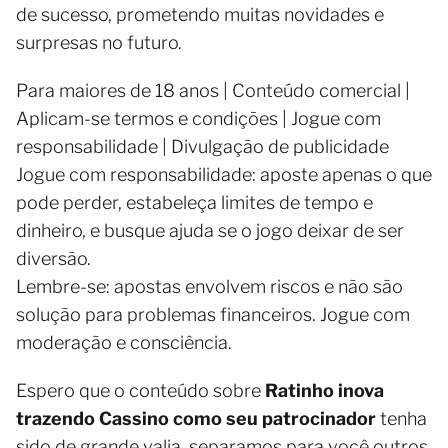
de sucesso, prometendo muitas novidades e
surpresas no futuro.
Para maiores de 18 anos | Conteúdo comercial |
Aplicam-se termos e condições | Jogue com
responsabilidade | Divulgação de publicidade
Jogue com responsabilidade: aposte apenas o que
pode perder, estabeleça limites de tempo e
dinheiro, e busque ajuda se o jogo deixar de ser
diversão.
Lembre-se: apostas envolvem riscos e não são
solução para problemas financeiros. Jogue com
moderação e consciência.
Espero que o conteúdo sobre
Ratinho inova
trazendo Cassino como seu patrocinador
tenha
sido de grande valia, separamos para você outros