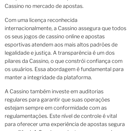
Cassino no mercado de apostas.
Com uma licença reconhecida
internacionalmente, a Cassino assegura que todos
os seus jogos de cassino online e apostas
esportivas atendem aos mais altos padrões de
legalidade e justiça. A transparência é um dos
pilares da Cassino, o que constrói confiança com
os usuários. Essa abordagem é fundamental para
manter a integridade da plataforma.
A Cassino também investe em auditorias
regulares para garantir que suas operações
estejam sempre em conformidade com as
regulamentações. Este nível de controle é vital
para oferecer uma experiência de apostas segura