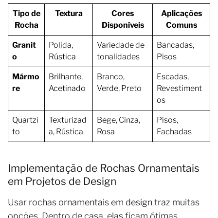
Tipo de
Textura
Cores
Aplicações
Rocha
Disponíveis
Comuns
Granit
Polida,
Variedade de
Bancadas,
o
Rústica
tonalidades
Pisos
Mármo
Brilhante,
Branco,
Escadas,
re
Acetinado
Verde, Preto
Revestiment
os
Quartzi
Texturizad
Bege, Cinza,
Pisos,
to
a, Rústica
Rosa
Fachadas
Implementação de Rochas Ornamentais
em Projetos de Design
Usar rochas ornamentais em design traz muitas
opções. Dentro de casa, elas ficam ótimas