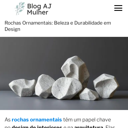
Rochas Ornamentais: Beleza e Durabilidade em
Design
As
rochas ornamentais
têm um papel chave
no
design de interiores
e na
arquitetura
. Elas