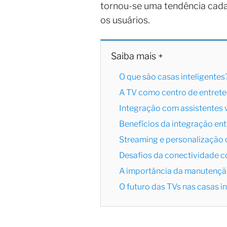
tornou-se uma tendência cada
os usuários.
Saiba mais +
O que são casas inteligentes
A TV como centro de entret
Integração com assistentes v
Benefícios da integração entr
Streaming e personalização 
Desafios da conectividade c
A importância da manutençã
O futuro das TVs nas casas i