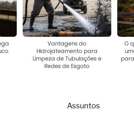
ega
Vantagens do
O q
uco
Hidrojateamento para
uma
Limpeza de Tubulações e
para
Redes de Esgoto
Assuntos