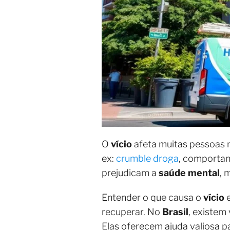
O
vício
afeta muitas pessoas
ex:
crumble droga
, comportam
prejudicam a
saúde mental
, 
Entender o que causa o
vício
e
recuperar. No
Brasil
, existem
Elas oferecem ajuda valiosa p