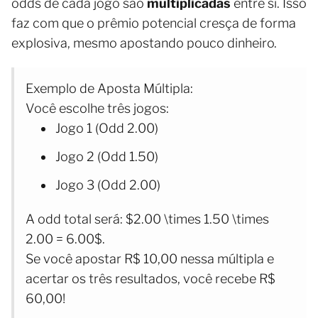
odds de cada jogo são
multiplicadas
entre si. Isso
faz com que o prêmio potencial cresça de forma
explosiva, mesmo apostando pouco dinheiro.
Exemplo de Aposta Múltipla:
Você escolhe três jogos:
Jogo 1 (Odd 2.00)
Jogo 2 (Odd 1.50)
Jogo 3 (Odd 2.00)
A odd total será: $2.00 \times 1.50 \times
2.00 = 6.00$.
Se você apostar R$ 10,00 nessa múltipla e
acertar os três resultados, você recebe R$
60,00!