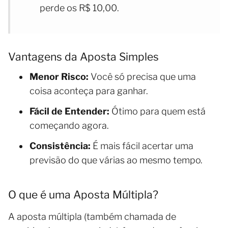
perde os R$ 10,00.
Vantagens da Aposta Simples
Menor Risco:
Você só precisa que uma
coisa aconteça para ganhar.
Fácil de Entender:
Ótimo para quem está
começando agora.
Consistência:
É mais fácil acertar uma
previsão do que várias ao mesmo tempo.
O que é uma Aposta Múltipla?
A aposta múltipla (também chamada de