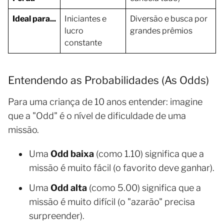
Ideal para...
Iniciantes e
Diversão e busca por
lucro
grandes prêmios
constante
Entendendo as Probabilidades (As Odds)
Para uma criança de 10 anos entender: imagine
que a "Odd" é o nível de dificuldade de uma
missão.
Uma
Odd baixa
(como 1.10) significa que a
missão é muito fácil (o favorito deve ganhar).
Uma
Odd alta
(como 5.00) significa que a
missão é muito difícil (o "azarão" precisa
surpreender).