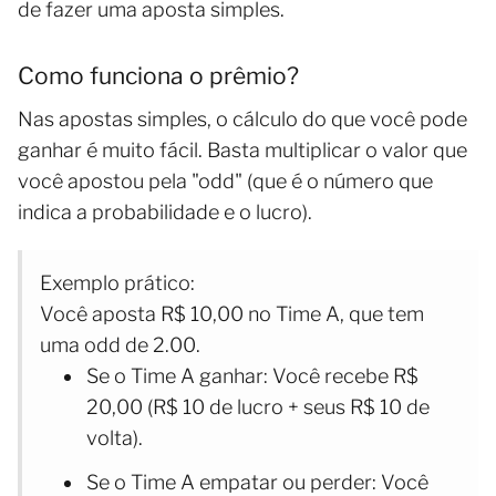
de fazer uma aposta simples.
Como funciona o prêmio?
Nas apostas simples, o cálculo do que você pode
ganhar é muito fácil. Basta multiplicar o valor que
você apostou pela "odd" (que é o número que
indica a probabilidade e o lucro).
Exemplo prático:
Você aposta R$ 10,00 no Time A, que tem
uma odd de 2.00.
Se o Time A ganhar: Você recebe R$
20,00 (R$ 10 de lucro + seus R$ 10 de
volta).
Se o Time A empatar ou perder: Você