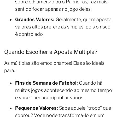
sobre o Flamengo ou o Palmeiras, faz mais
sentido focar apenas no jogo deles.
Grandes Valores:
Geralmente, quem aposta
valores altos prefere as simples, pois o risco
é controlado.
Quando Escolher a Aposta Múltipla?
As múltiplas são emocionantes! Elas são ideais
para:
Fins de Semana de Futebol:
Quando há
muitos jogos acontecendo ao mesmo tempo
e você quer acompanhar vários.
Pequenos Valores:
Sabe aquele "troco" que
sobrou? Você pode transformá-lo em um