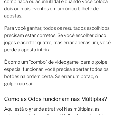
combinada ou acumulada) é quando você coloca
dois ou mais eventos em um único bilhete de
apostas.
Para você ganhar, todos os resultados escolhidos
precisam estar corretos. Se você escolher cinco
jogos e acertar quatro, mas errar apenas um, você
perde a aposta inteira.
É como um "combo" de videogame: para o golpe
especial funcionar, você precisa apertar todos os
botões na ordem certa. Se errar um botão, o
golpe não sai.
Como as Odds funcionam nas Múltiplas?
Aqui está o grande atrativo! Nas múltiplas, as