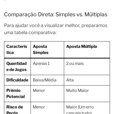
Comparação Direta: Simples vs. Múltiplas
Para ajudar você a visualizar melhor, preparamos
uma tabela comparativa:
Caracterís
Aposta
Aposta Múltipla
tica
Simples
Quantidad
Apenas 1
2 ou mais
e de Jogos
Dificuldade
Baixa/Média
Alta
Prêmio
Menor
Muito Maior
Potencial
Risco de
Menor
Maior (Um erro
Perda
cancela tudo)